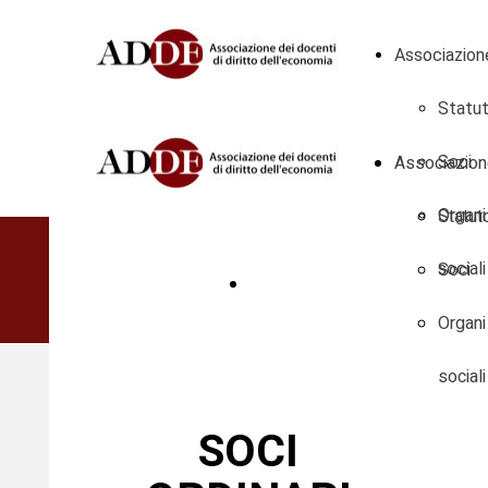
Associazion
Statu
Associazio
Soci
Statut
Organi
Soci
sociali
DIVENTA SOCIO
Organi
sociali
SOCI