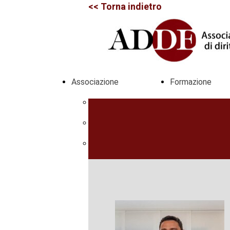
<< Torna indietro
Associazione
Formazione
Statuto
Master
Soci
Scuole di 
Organi sociali
Dottorati