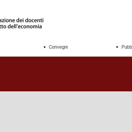
Convegni
Pubbl
Convegni Associativi
Alta Formazione
Convegni Patrocinati